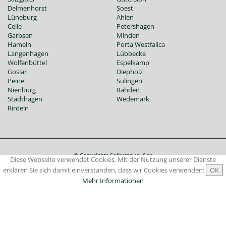
Delmenhorst
Soest
Lüneburg
Ahlen
Celle
Petershagen
Garbsen
Minden
Hameln
Porta Westfalica
Langenhagen
Lübbecke
Wolfenbüttel
Espelkamp
Goslar
Diepholz
Peine
Sulingen
Nienburg
Rahden
Stadthagen
Wedemark
Rinteln
© Copyrights Sofortankauf.de
Diese Webseite verwendet Cookies. Mit der Nutzung unserer Dienste
Impressum
|
Datenschutz
|
Allgemeine Geschäftsbedingungen
erklären Sie sich damit einverstanden, dass wir Cookies verwenden:
Mehr Informationen
Bernsteinketten
|
Brillantschmuck
|
Diamanten
|
Edelsteinschmuck
|
Goldschmuck