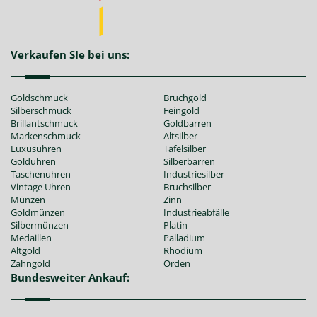
Verkaufen SIe bei uns:
Goldschmuck
Bruchgold
Silberschmuck
Feingold
Brillantschmuck
Goldbarren
Markenschmuck
Altsilber
Luxusuhren
Tafelsilber
Golduhren
Silberbarren
Taschenuhren
Industriesilber
Vintage Uhren
Bruchsilber
Münzen
Zinn
Goldmünzen
Industrieabfälle
Silbermünzen
Platin
Medaillen
Palladium
Altgold
Rhodium
Zahngold
Orden
Bundesweiter Ankauf: