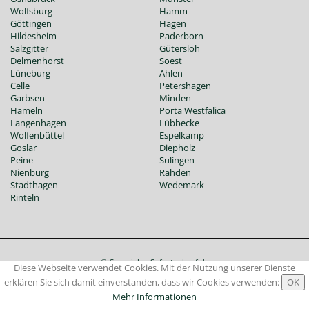
Wolfsburg
Hamm
Göttingen
Hagen
Hildesheim
Paderborn
Salzgitter
Gütersloh
Delmenhorst
Soest
Lüneburg
Ahlen
Celle
Petershagen
Garbsen
Minden
Hameln
Porta Westfalica
Langenhagen
Lübbecke
Wolfenbüttel
Espelkamp
Goslar
Diepholz
Peine
Sulingen
Nienburg
Rahden
Stadthagen
Wedemark
Rinteln
© Copyrights Sofortankauf.de
Diese Webseite verwendet Cookies. Mit der Nutzung unserer Dienste
Impressum
|
Datenschutz
|
Allgemeine Geschäftsbedingungen
erklären Sie sich damit einverstanden, dass wir Cookies verwenden:
Mehr Informationen