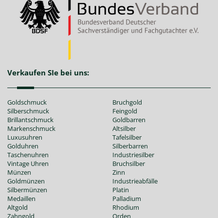
Verkaufen SIe bei uns:
Goldschmuck
Bruchgold
Silberschmuck
Feingold
Brillantschmuck
Goldbarren
Markenschmuck
Altsilber
Luxusuhren
Tafelsilber
Golduhren
Silberbarren
Taschenuhren
Industriesilber
Vintage Uhren
Bruchsilber
Münzen
Zinn
Goldmünzen
Industrieabfälle
Silbermünzen
Platin
Medaillen
Palladium
Altgold
Rhodium
Zahngold
Orden